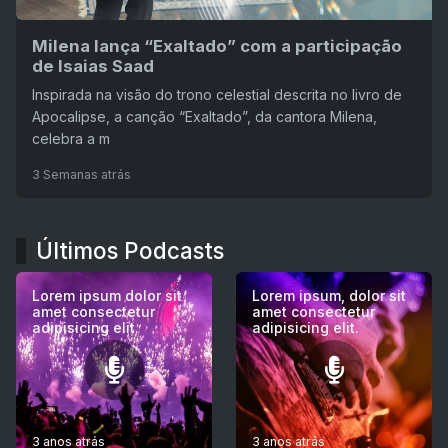
Milena lança “Exaltado” com a participação
de Isaias Saad
Inspirada na visão do trono celestial descrita no livro de
Apocalipse, a canção “Exaltado”, da cantora Milena,
celebra a m
3 Semanas atrás
Últimos Podcasts
Lorem ipsum dolor sit
Lorem ipsum, dolor sit
amet consectetur
amet consectetur
adipisicing elit.
adipisicing elit.
3 anos atrás
3 anos atrás