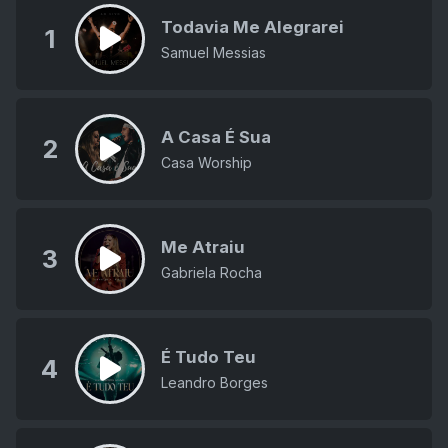
Todavia Me Alegrarei
1
Samuel Messias
A Casa É Sua
2
Casa Worship
Me Atraiu
3
Gabriela Rocha
É Tudo Teu
4
Leandro Borges