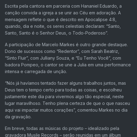
Escrita pela cantora em parceria com Hananiel Eduardo, a
canção convida a igreja a se unir ao Céu em adoração. A
mensagem reflete o que é descrito em Apocalipse 4:8,
quando, dia e noite, os seres celestiais declaram: “Santo,
Santo, Santo é o Senhor Deus, o Todo-Poderoso”.
A participação de Marcelo Markes é outro grande destaque.
Dono de sucessos como “Redentor”, com Sarah Beatriz,
“Sinto Fluir”, com Julliany Souza, e “Eu Tenho Você”, com
Isadora Pompeo, o cantor se une a Julia em uma performance
intensa e carregada de unção.
“Nós já havíamos tentado fazer alguns trabalhos juntos, mas
Deus tem o tempo certo para todas as coisas, e escolheu
justamente este dia para vivermos algo tão especial, neste
lugar maravilhoso. Tenho plena certeza de que o que nasceu
aqui vai impactar muitos corações”, comentou Markes no dia
da gravação.
Em breve, todas as músicas do projeto – idealizado pela
gravadora Musile Records – serão reunidas em um álbum